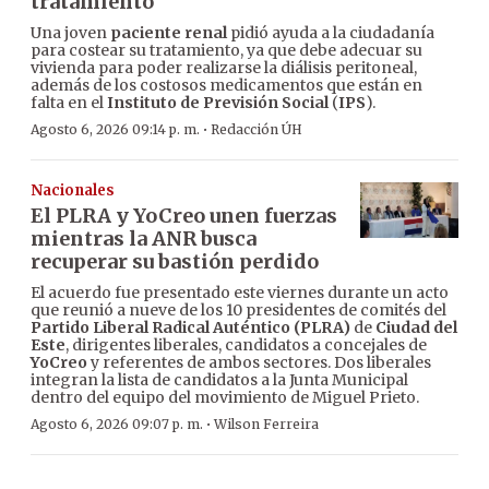
tratamiento
Una joven
paciente renal
pidió ayuda a la ciudadanía
para costear su tratamiento, ya que debe adecuar su
vivienda para poder realizarse la diálisis peritoneal,
además de los costosos medicamentos que están en
falta en el
Instituto de Previsión Social
(
IPS
).
·
Agosto 6, 2026 09:14 p. m.
Redacción ÚH
Nacionales
El PLRA y YoCreo unen fuerzas
mientras la ANR busca
recuperar su bastión perdido
El acuerdo fue presentado este viernes durante un acto
que reunió a nueve de los 10 presidentes de comités del
Partido Liberal Radical Auténtico (PLRA)
de
Ciudad del
Este
, dirigentes liberales, candidatos a concejales de
YoCreo
y referentes de ambos sectores. Dos liberales
integran la lista de candidatos a la Junta Municipal
dentro del equipo del movimiento de Miguel Prieto.
·
Agosto 6, 2026 09:07 p. m.
Wilson Ferreira