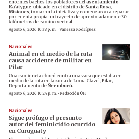
enormes baches, los pobladores del
asentamiento
Ka’atygue
, ubicado en el distrito de
Santa Rosa
,
Misiones
, tomaron la iniciativa y comenzaron a reparar
por cuenta propia un trayecto de aproximadamente 30
kilómetros de camino vecinal.
·
Agosto 6, 2026 10:38 p. m.
Vanessa Rodríguez
Nacionales
Animal en el medio de la ruta
causa accidente de militar en
Pilar
Una camioneta chocó contra una vaca que estaba en
medio de la ruta en la zona de Loma Clavel,
Pilar
,
Departamento de
Ñeembucú
.
·
Agosto 6, 2026 10:24 p. m.
Redacción ÚH
Nacionales
Sigue prófugo el presunto
autor del feminicidio ocurrido
en Curuguaty