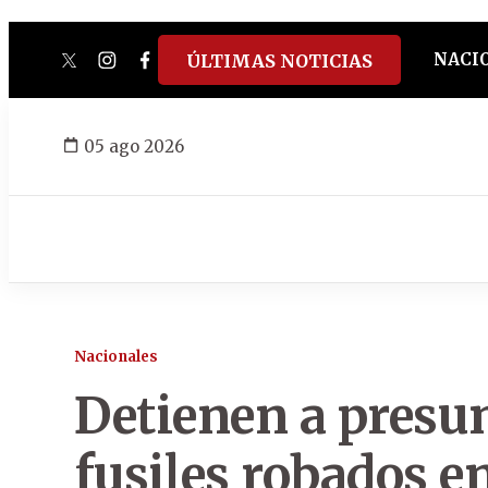
NACI
ÚLTIMAS NOTICIAS
twitter
instagram
facebook
tiktok
youtube
spotify
05 ago 2026
Nacionales
Detienen a presu
fusiles robados e