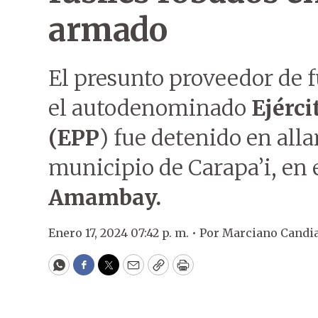
armado
El presunto proveedor de f
el autodenominado
Ejérci
(EPP
) fue detenido en all
municipio de Carapa’i, en
Amambay.
Enero 17, 2024 07:42 p. m. •
Por
Marciano Candi
WhatsApp
Facebook
Twitter
Email
Copy
Print