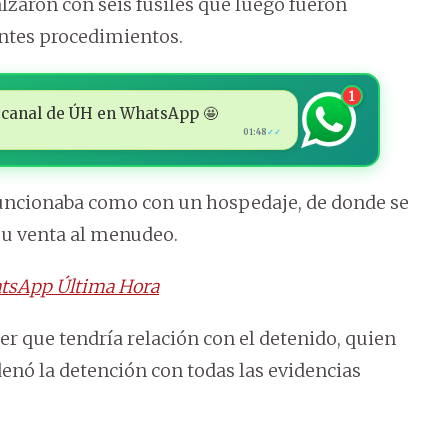
lzaron con seis fusiles que luego fueron
entes procedimientos.
1
 al canal de ÚH en WhatsApp 🤩
01:48
✓✓
 funcionaba como con un hospedaje, de donde se
 su venta al menudeo.
tsApp Última Hora
r que tendría relación con el detenido, quien
denó la detención con todas las evidencias