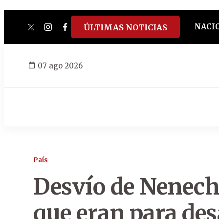
NACI
ÚLTIMAS NOTICIAS
twitter
instagram
facebook
tiktok
youtube
spotify
07 ago 2026
País
Desvío de Nenech
que eran para de