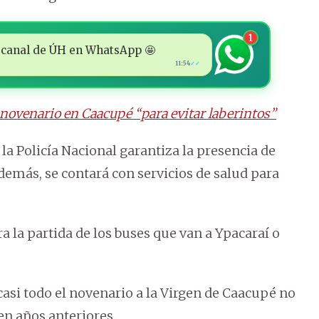
1
 al canal de ÚH en WhatsApp 🤩
11:54
✓✓
e novenario en Caacupé “para evitar laberintos”
 la Policía Nacional garantiza la presencia de
demás, se contará con servicios de salud para
a la partida de los buses que van a Ypacaraí o
 casi todo el novenario a la Virgen de Caacupé no
en años anteriores.