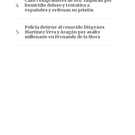
Caso compradores de oro: Imputan por
homicidio doloso y tentativa a
españoles y ordenan su prisión
Policía detiene al conocido Diógenes
Martínez Vera y Aragón por asalto
millonario en Fernando de la Mora