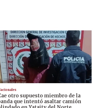
acionales
Cae otro supuesto miembro de la
banda que intentó asaltar camión
blindado en Yataity del Norte