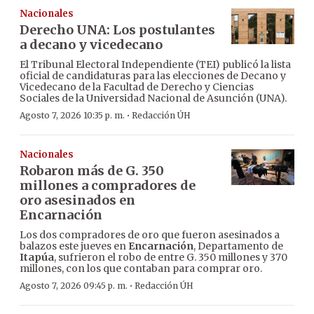
Nacionales
Derecho UNA: Los postulantes
a decano y vicedecano
El Tribunal Electoral Independiente (TEI) publicó la lista
oficial de candidaturas para las elecciones de Decano y
Vicedecano de la Facultad de Derecho y Ciencias
Sociales de la Universidad Nacional de Asunción (UNA).
·
Agosto 7, 2026 10:35 p. m.
Redacción ÚH
Nacionales
Robaron más de G. 350
millones a compradores de
oro asesinados en
Encarnación
Los dos compradores de oro que fueron asesinados a
balazos este jueves en
Encarnación
, Departamento de
Itapúa
, sufrieron el robo de entre G. 350 millones y 370
millones, con los que contaban para comprar oro.
·
Agosto 7, 2026 09:45 p. m.
Redacción ÚH