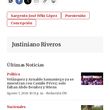
WhatsApp
Facebook
Twitter
Email
Copy
Print
Sargento José Félix López
Puentesiño
Concepción
Justiniano Riveros
Últimas Noticias
Política
Velázquez y Arnaldo Samaniego ya se
muestran con Camilo Pérez; solo
faltan Abdo Benítez y Wiens
·
Agosto 7, 2026 10:51 p. m.
Redacción ÚH
Nacionales