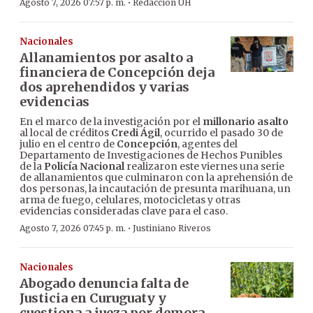
·
Agosto 7, 2026 07:57 p. m.
Redacción ÚH
Nacionales
Allanamientos por asalto a
financiera de Concepción deja
dos aprehendidos y varias
evidencias
En el marco de la investigación por el
millonario asalto
al local de créditos
Credi Ágil
, ocurrido el pasado 30 de
julio en el centro de
Concepción
, agentes del
Departamento de Investigaciones de Hechos Punibles
de la
Policía Nacional
realizaron este viernes una serie
de allanamientos que culminaron con la aprehensión de
dos personas, la incautación de presunta marihuana, un
arma de fuego, celulares, motocicletas y otras
evidencias consideradas clave para el caso.
·
Agosto 7, 2026 07:45 p. m.
Justiniano Riveros
Nacionales
Abogado denuncia falta de
Justicia en Curuguaty y
cuestiona a jueza por demora