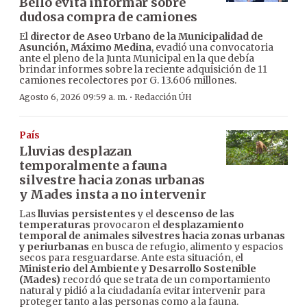
Bello evita informar sobre
dudosa compra de camiones
El
director de Aseo Urbano de la Municipalidad de
Asunción, Máximo Medina
, evadió una convocatoria
ante el pleno de la Junta Municipal en la que debía
brindar informes sobre la reciente adquisición de 11
camiones recolectores por G. 13.606 millones.
·
Agosto 6, 2026 09:59 a. m.
Redacción ÚH
País
Lluvias desplazan
temporalmente a fauna
silvestre hacia zonas urbanas
y Mades insta a no intervenir
Las
lluvias persistentes
y el
descenso de las
temperaturas
provocaron el
desplazamiento
temporal de animales silvestres hacia zonas urbanas
y periurbanas
en busca de refugio, alimento y espacios
secos para resguardarse. Ante esta situación, el
Ministerio del Ambiente y Desarrollo Sostenible
(Mades)
recordó que se trata de un comportamiento
natural y pidió a la ciudadanía evitar intervenir para
proteger tanto a las personas como a la fauna.