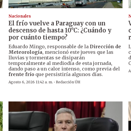
Nacionales
N
El frío vuelve a Paraguay con un
descenso de hasta 10°C: ¿Cuándo y
por cuánto tiempo?
Eduardo Mingo, responsable de la
Dirección de
L
Meteorología
, mencionó este jueves que las
c
lluvias y tormentas se disiparán
d
temporalmente al mediodía de esta jornada,
C
dando paso a un calor intenso, como previa del
A
frente frío
que persistiría algunos días.
·
Agosto 6, 2026 11:42 a. m.
Redacción ÚH