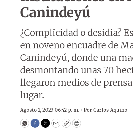
Canindeyú
¿Complicidad o desidia? Es
en noveno encuadre de Mar
Canindeyú, donde una maq
desmontando unas 70 hectá
llegaron medios de prensa,
lugar.
Agosto 1, 2023 06:42 p. m. •
Por
Carlos Aquino
WhatsApp
Facebook
Twitter
Email
Copy
Print