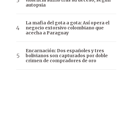
violencia sufrió tras su deceso, según
autopsia
La mafia del gota a gota: Así opera el
negocio extorsivo colombiano que
acecha a Paraguay
Encarnación: Dos españoles y tres
bolivianos son capturados por doble
crimen de compradores de oro