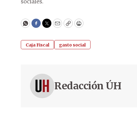
sociales.
WhatsApp
Facebook
Twitter
Email
Copy
Print
Caja Fiscal
gasto social
Redacción ÚH