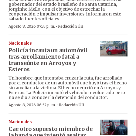
gobernador del estado brasileño de Santa Catarina,
Jorginho Mello, con el objetivo de estrechar la
cooperación e impulsar inversiones, informaron este
sábado fuentes oficiales.
·
Agosto 8, 2026 07:35 p. m.
Redacción ÚH
Nacionales
Policía incauta un automóvil
tras arrollamiento fatal a
transeúnte en Arroyos y
Esteros
Un hombre, que intentaba cruzar la ruta, fue arrollado
por el conductor de un automóvil que huyó tras el hecho
sin auxiliar a la víctima. El hecho ocurrió en Arroyos y
Esteros. La Policía incautó el vehículo involucrado pero
no se dio a conocer la detención del conductor.
·
Agosto 8, 2026 06:52 p. m.
Redacción ÚH
Nacionales
Cae otro supuesto miembro de
la banda que intentó asaltar