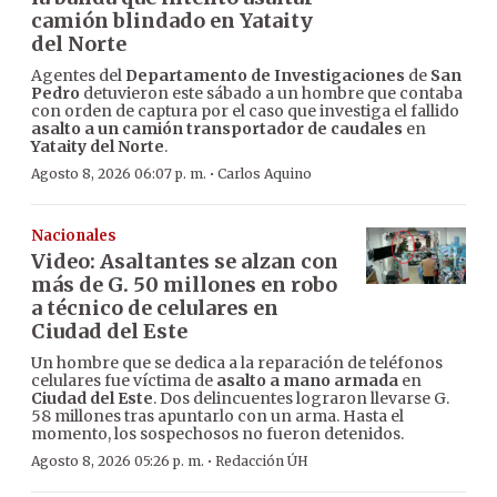
camión blindado en Yataity
del Norte
Agentes del
Departamento de Investigaciones
de
San
Pedro
detuvieron este sábado a un hombre que contaba
con orden de captura por el caso que investiga el fallido
asalto a un camión transportador de caudales
en
Yataity del Norte
.
·
Agosto 8, 2026 06:07 p. m.
Carlos Aquino
Nacionales
Video: Asaltantes se alzan con
más de G. 50 millones en robo
a técnico de celulares en
Ciudad del Este
Un hombre que se dedica a la reparación de teléfonos
celulares fue víctima de
asalto a mano armada
en
Ciudad del Este
. Dos delincuentes lograron llevarse G.
58 millones tras apuntarlo con un arma. Hasta el
momento, los sospechosos no fueron detenidos.
·
Agosto 8, 2026 05:26 p. m.
Redacción ÚH