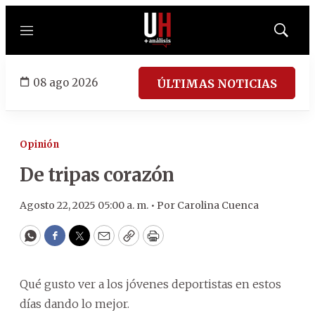
Menú
Mostrar
búsqued
08 ago 2026
ÚLTIMAS NOTICIAS
Opinión
De tripas corazón
Agosto 22, 2025 05:00 a. m. •
Por
Carolina Cuenca
WhatsApp
Facebook
Twitter
Email
Copy
Print
Qué gusto ver a los jóvenes deportistas en estos
días dando lo mejor.