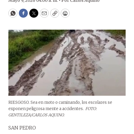
Mayo 9, 2026 04:00 a. m. •
Por
Carlos Aquino
WhatsApp
Facebook
Twitter
Email
Copy
Print
RIESGOSO. Sea en moto o caminando, los escolares se
exponen peligrosa mente a accidentes.
FOTO:
GENTILEZA/CARLOS AQUINO.
SAN PEDRO