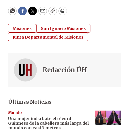
WhatsApp
Facebook
Twitter
Email
Copy
Print
Misiones
San Ignacio Misiones
Junta Departamental de Misiones
Redacción ÚH
Últimas Noticias
Mundo
Una mujer india bate el récord
Guinness de la cabellera más larga del
mundo con casi 3 metros