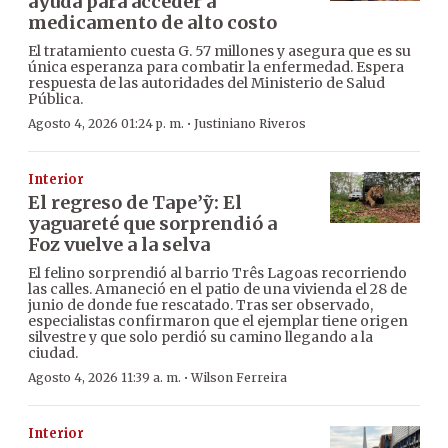
ayuda para acceder a
medicamento de alto costo
El tratamiento cuesta G. 57 millones y asegura que es su
única esperanza para combatir la enfermedad. Espera
respuesta de las autoridades del Ministerio de Salud
Pública.
·
Agosto 4, 2026 01:24 p. m.
Justiniano Riveros
Interior
El regreso de Tape’ỹ: El
yaguareté que sorprendió a
Foz vuelve a la selva
El felino sorprendió al barrio Três Lagoas recorriendo
las calles. Amaneció en el patio de una vivienda el 28 de
junio de donde fue rescatado. Tras ser observado,
especialistas confirmaron que el ejemplar tiene origen
silvestre y que solo perdió su camino llegando a la
ciudad.
·
Agosto 4, 2026 11:39 a. m.
Wilson Ferreira
Interior