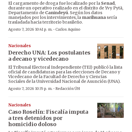
El cargamento de droga fue localizado por la
Senad
,
durante un operativo realizado en el distrito de Yvy Pytã,
Departamento de
Canindeyú
. Según los datos
manejados por los intervinientes, la
marihuana
sería
trasladada hacia territorio brasileño.
·
Agosto 7, 2026 10:41 p. m.
Carlos Aquino
Nacionales
Derecho UNA: Los postulantes
a decano y vicedecano
El Tribunal Electoral Independiente (TEI) publicó la lista
oficial de candidaturas para las elecciones de Decano y
Vicedecano de la Facultad de Derecho y Ciencias
Sociales de la Universidad Nacional de Asunción (UNA).
·
Agosto 7, 2026 10:35 p. m.
Redacción ÚH
Nacionales
Caso Roselín: Fiscalía imputa
a tres detenidos por
homicidio doloso