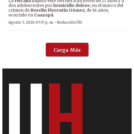
La
Fiscalía
imputó este viernes a un joven de 21 años y a
dos adolescentes por
homicidio doloso
, en el marco del
crimen de
Roselín Florentín Gómez
, de 14 años,
ocurrido en
Caazapá
.
·
Agosto 7, 2026 07:57 p. m.
Redacción ÚH
Carga Más