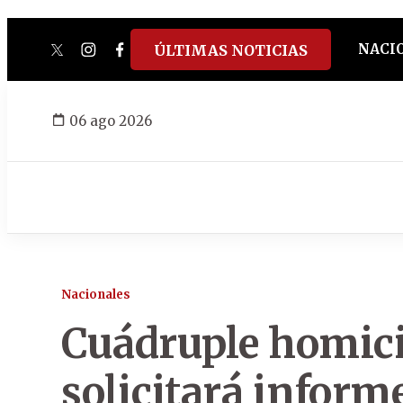
NACI
ÚLTIMAS NOTICIAS
twitter
instagram
facebook
tiktok
youtube
spotify
06 ago 2026
Nacionales
Cuádruple homicid
solicitará inform