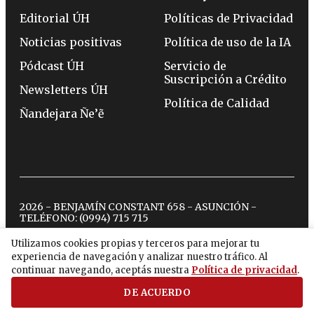
Editorial ÚH
Políticas de Privacidad
Noticias positivas
Política de uso de la IA
Pódcast ÚH
Servicio de
Suscripción a Crédito
Newsletters ÚH
Política de Calidad
Ñandejara Ñe’ẽ
2026 - BENJAMÍN CONSTANT 658 - ASUNCIÓN -
TELÉFONO:
(0994) 715 715
Utilizamos cookies propias y terceros para mejorar tu
experiencia de navegación y analizar nuestro tráfico. Al
twitter
instagram
facebook
tiktok
youtube
spotify
continuar navegando, aceptás nuestra
Política de privacidad
.
DE ACUERDO