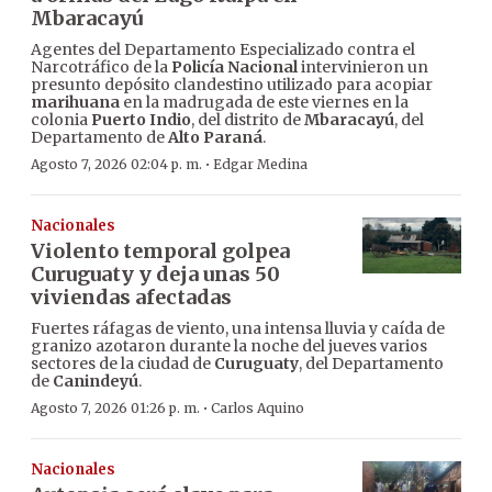
Mbaracayú
Agentes del Departamento Especializado contra el
Narcotráfico de la
Policía Nacional
intervinieron un
presunto depósito clandestino utilizado para acopiar
marihuana
en la madrugada de este viernes en la
colonia
Puerto Indio
, del distrito de
Mbaracayú
, del
Departamento de
Alto Paraná
.
·
Agosto 7, 2026 02:04 p. m.
Edgar Medina
Nacionales
Violento temporal golpea
Curuguaty y deja unas 50
viviendas afectadas
Fuertes ráfagas de viento, una intensa lluvia y caída de
granizo azotaron durante la noche del jueves varios
sectores de la ciudad de
Curuguaty
, del Departamento
de
Canindeyú
.
·
Agosto 7, 2026 01:26 p. m.
Carlos Aquino
Nacionales