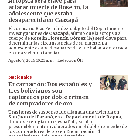
Autopsia será clave para
aclarar muerte de Roselín, la
adolescente que estaba
desaparecida en Caazapá
El comisario Blas Fernández, subjefe del Departamento
Investigaciones de
Caazapá
, afirmó que la autopsia al
cuerpo de
Roselín Florentín Gómez
(14) será clave para
determinar las circunstancias de su muerte. La
adolescente estaba desaparecida y fue hallada enterrada
en una vivienda familiar.
·
Agosto 7, 2026 10:21 a. m.
Redacción ÚH
Nacionales
Encarnación: Dos españoles y
tres bolivianos son
capturados por doble crimen
de compradores de oro
Tras horas de suspenso fue allanada una vivienda en
San Juan del Paraná
, en el
Departamento de Itapúa
,
donde se refugiaron el español y su hijo,
presumiblemente involucrados en el doble homicidio de
los compradores de oro en
Encarnación
. El