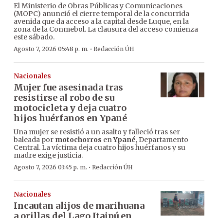
El Ministerio de Obras Públicas y Comunicaciones
(MOPC) anunció el cierre temporal de la concurrida
avenida que da acceso a la capital desde Luque, en la
zona de la Conmebol. La clausura del acceso comienza
este sábado.
·
Agosto 7, 2026 05:48 p. m.
Redacción ÚH
Nacionales
Mujer fue asesinada tras
resistirse al robo de su
motocicleta y deja cuatro
hijos huérfanos en Ypané
Una mujer se resistió a un asalto y falleció tras ser
baleada por
motochorros
en
Ypané
, Departamento
Central. La víctima deja cuatro hijos huérfanos y su
madre exige justicia.
·
Agosto 7, 2026 03:45 p. m.
Redacción ÚH
Nacionales
Incautan alijos de marihuana
a orillas del Lago Itaipú en