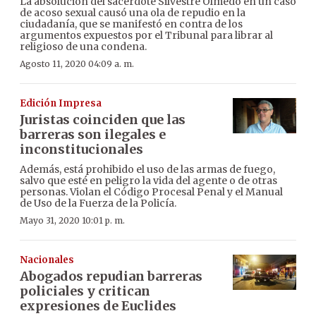
La absolución del sacerdote Silvestre Olmedo en un caso
de acoso sexual causó una ola de repudio en la
ciudadanía, que se manifestó en contra de los
argumentos expuestos por el Tribunal para librar al
religioso de una condena.
Agosto 11, 2020 04:09 a. m.
Edición Impresa
Juristas coinciden que las
barreras son ilegales e
inconstitucionales
Además, está prohibido el uso de las armas de fuego,
salvo que esté en peligro la vida del agente o de otras
personas. Violan el Código Procesal Penal y el Manual
de Uso de la Fuerza de la Policía.
Mayo 31, 2020 10:01 p. m.
Nacionales
Abogados repudian barreras
policiales y critican
expresiones de Euclides