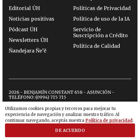
Editorial ÚH
Políticas de Privacidad
Noticias positivas
Política de uso de la IA
Pódcast ÚH
Servicio de
Suscripción a Crédito
Newsletters ÚH
Política de Calidad
Ñandejara Ñe’ẽ
2026 - BENJAMÍN CONSTANT 658 - ASUNCIÓN -
TELÉFONO:
(0994) 715 715
Utilizamos cookies propias y terceros para mejorar tu
experiencia de navegación y analizar nuestro tráfico. Al
twitter
instagram
facebook
tiktok
youtube
spotify
continuar navegando, aceptás nuestra
Política de privacidad
.
DE ACUERDO