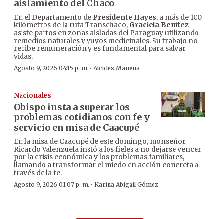
aislamiento del Chaco
En el Departamento de
Presidente Hayes
, a más de 100
kilómetros de la ruta Transchaco,
Graciela Benítez
asiste partos en zonas aisladas del Paraguay utilizando
remedios naturales y yuyos medicinales. Su trabajo no
recibe remuneración y es fundamental para salvar
vidas.
·
Agosto 9, 2026 04:15 p. m.
Alcides Manena
Nacionales
Obispo insta a superar los
problemas cotidianos con fe y
servicio en misa de Caacupé
En la misa de Caacupé de este domingo, monseñor
Ricardo Valenzuela instó a los fieles a no dejarse vencer
por la crisis económica y los problemas familiares,
llamando a transformar el miedo en acción concreta a
través de la fe.
·
Agosto 9, 2026 01:07 p. m.
Karina Abigail Gómez