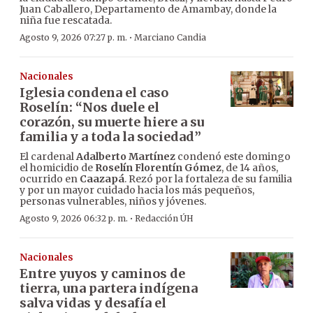
Juan Caballero, Departamento de Amambay, donde la
niña fue rescatada.
·
Agosto 9, 2026 07:27 p. m.
Marciano Candia
Nacionales
Iglesia condena el caso
Roselín: “Nos duele el
corazón, su muerte hiere a su
familia y a toda la sociedad”
El cardenal
Adalberto Martínez
condenó este domingo
el homicidio de
Roselín Florentín Gómez
, de 14 años,
ocurrido en
Caazapá
. Rezó por la fortaleza de su familia
y por un mayor cuidado hacia los más pequeños,
personas vulnerables, niños y jóvenes.
·
Agosto 9, 2026 06:32 p. m.
Redacción ÚH
Nacionales
Entre yuyos y caminos de
tierra, una partera indígena
salva vidas y desafía el