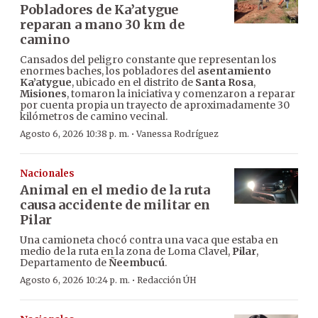
Pobladores de Ka’atygue
reparan a mano 30 km de
camino
Cansados del peligro constante que representan los
enormes baches, los pobladores del
asentamiento
Ka’atygue
, ubicado en el distrito de
Santa Rosa
,
Misiones
, tomaron la iniciativa y comenzaron a reparar
por cuenta propia un trayecto de aproximadamente 30
kilómetros de camino vecinal.
·
Agosto 6, 2026 10:38 p. m.
Vanessa Rodríguez
Nacionales
Animal en el medio de la ruta
causa accidente de militar en
Pilar
Una camioneta chocó contra una vaca que estaba en
medio de la ruta en la zona de Loma Clavel,
Pilar
,
Departamento de
Ñeembucú
.
·
Agosto 6, 2026 10:24 p. m.
Redacción ÚH