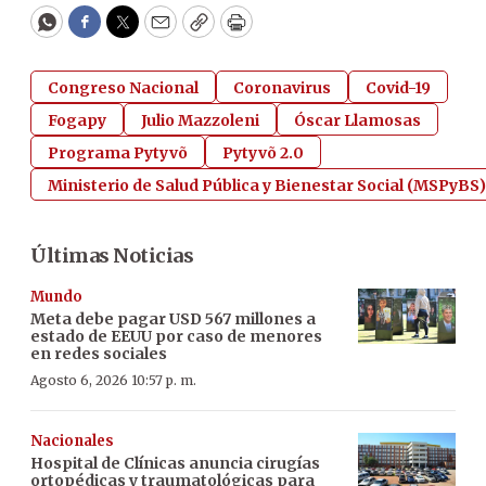
WhatsApp
Facebook
Twitter
Email
Copy
Print
Congreso Nacional
Coronavirus
Covid-19
Fogapy
Julio Mazzoleni
Óscar Llamosas
Programa Pytyvõ
Pytyvõ 2.0
Ministerio de Salud Pública y Bienestar Social (MSPyBS)
Últimas Noticias
Mundo
Meta debe pagar USD 567 millones a
estado de EEUU por caso de menores
en redes sociales
Agosto 6, 2026 10:57 p. m.
Nacionales
Hospital de Clínicas anuncia cirugías
ortopédicas y traumatológicas para