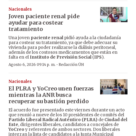
Nacionales
Joven paciente renal pide
ayudar para costear
tratamiento
Una joven
paciente renal
pidió ayuda a la ciudadanía
para costear su tratamiento, ya que debe adecuar su
vivienda para poder realizarse la diálisis peritoneal,
además de los costosos medicamentos que están en
falta en el
Instituto de Previsión Social
(
IPS
).
·
Agosto 6, 2026 09:14 p. m.
Redacción ÚH
Nacionales
El PLRA y YoCreo unen fuerzas
mientras la ANR busca
recuperar su bastión perdido
El acuerdo fue presentado este viernes durante un acto
que reunió a nueve de los 10 presidentes de comités del
Partido Liberal Radical Auténtico (PLRA)
de
Ciudad del
Este
, dirigentes liberales, candidatos a concejales de
YoCreo
y referentes de ambos sectores. Dos liberales
integran la lista de candidatos a la Junta Municipal