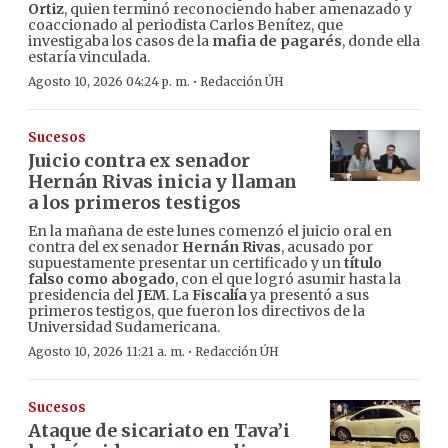
Ortiz
, quien terminó reconociendo haber amenazado y
coaccionado al periodista Carlos Benítez, que
investigaba los casos de la
mafia de pagarés
, donde ella
estaría vinculada.
·
Agosto 10, 2026 04:24 p. m.
Redacción ÚH
Sucesos
Juicio contra ex senador
Hernán Rivas inicia y llaman
a los primeros testigos
En la mañana de este lunes comenzó el juicio oral en
contra del ex senador
Hernán Rivas
, acusado por
supuestamente presentar un certificado y un
título
falso como abogado
, con el que logró asumir hasta la
presidencia del
JEM
. La
Fiscalía
ya presentó a sus
primeros testigos, que fueron los directivos de la
Universidad Sudamericana.
·
Agosto 10, 2026 11:21 a. m.
Redacción ÚH
Sucesos
Ataque de sicariato en Tava’i