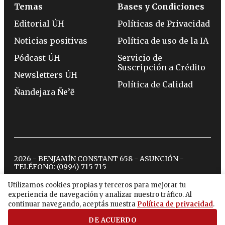
Temas
Bases y Condiciones
Editorial ÚH
Políticas de Privacidad
Noticias positivas
Política de uso de la IA
Pódcast ÚH
Servicio de
Suscripción a Crédito
Newsletters ÚH
Política de Calidad
Ñandejara Ñe’ẽ
2026 - BENJAMÍN CONSTANT 658 - ASUNCIÓN -
TELÉFONO:
(0994) 715 715
Utilizamos cookies propias y terceros para mejorar tu
experiencia de navegación y analizar nuestro tráfico. Al
twitter
instagram
facebook
tiktok
youtube
spotify
continuar navegando, aceptás nuestra
Política de privacidad
.
DE ACUERDO