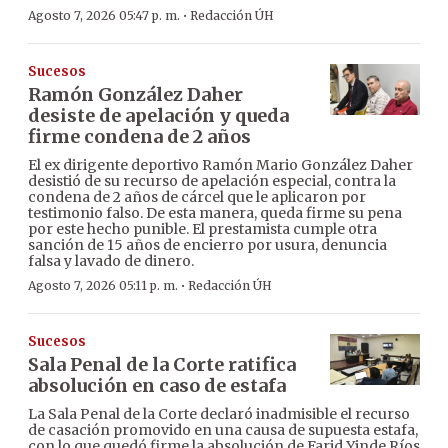
·
Agosto 7, 2026 05:47 p. m.
Redacción ÚH
Sucesos
Ramón González Daher
desiste de apelación y queda
firme condena de 2 años
El ex dirigente deportivo Ramón Mario González Daher
desistió de su recurso de apelación especial, contra la
condena de 2 años de cárcel que le aplicaron por
testimonio falso. De esta manera, queda firme su pena
por este hecho punible. El prestamista cumple otra
sanción de 15 años de encierro por usura, denuncia
falsa y lavado de dinero.
·
Agosto 7, 2026 05:11 p. m.
Redacción ÚH
Sucesos
Sala Penal de la Corte ratifica
absolución en caso de estafa
La Sala Penal de la Corte declaró inadmisible el recurso
de casación promovido en una causa de supuesta estafa,
con lo que quedó firme la absolución de Farid Yinde Ríos