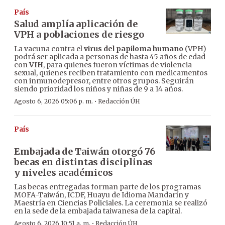
País
Salud amplía aplicación de
VPH a poblaciones de riesgo
La vacuna contra el
virus del papiloma humano
(VPH)
podrá ser aplicada a personas de hasta 45 años de edad
con
VIH
, para quienes fueron víctimas de violencia
sexual, quienes reciben tratamiento con medicamentos
con inmunodepresor, entre otros grupos. Seguirán
siendo prioridad los niños y niñas de 9 a 14 años.
·
Agosto 6, 2026 05:06 p. m.
Redacción ÚH
País
Embajada de Taiwán otorgó 76
becas en distintas disciplinas
y niveles académicos
Las becas entregadas forman parte de los programas
MOFA-Taiwán, ICDF, Huayu de Idioma Mandarín y
Maestría en Ciencias Policiales. La ceremonia se realizó
en la sede de la embajada taiwanesa de la capital.
·
Agosto 6, 2026 10:51 a. m.
Redacción ÚH