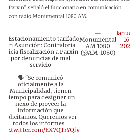
Parxin”, señaló el funcionario en comunicación
con radio Monumental 1080 AM.
—
January
🔸 Estacionamiento tarifado
Monumental
16,
en Asunción: Contraloría
AM 1080
2024
inicia fiscalización a Parxin
(@AM_1080)
por denuncias de mal
servicio
🗣️ "Se comunicó
oficialmente a la
Municipalidad, tienen
tiempo para designar un
nexo de proveer la
información que
solicitamos. Queremos ver
todos los informes…
pic.twitter.com/EX7QTrYQfy