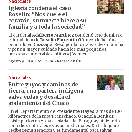
Nacionales
Iglesia condena el caso
Roselín: “Nos duele el
corazón, su muerte hiere a su
familia y a toda la sociedad”
El cardenal
Adalberto Martínez
condenó este domingo
el homicidio de
Roselín Florentín Gómez
, de 14 años,
ocurrido en
Caazapá
. Rezó por la fortaleza de su familia
y por un mayor cuidado hacia los más pequeños,
personas vulnerables, niños y jóvenes.
·
Agosto 9, 2026 06:32 p. m.
Redacción ÚH
Nacionales
Entre yuyos y caminos de
tierra, una partera indígena
salva vidas y desafía el
aislamiento del Chaco
En el Departamento de
Presidente Hayes
, a más de 100
kilómetros de la ruta Transchaco,
Graciela Benítez
asiste partos en zonas aisladas del Paraguay utilizando
remedios naturales y yuyos medicinales. Su trabajo no
recibe remuneración y es fundamental para salvar