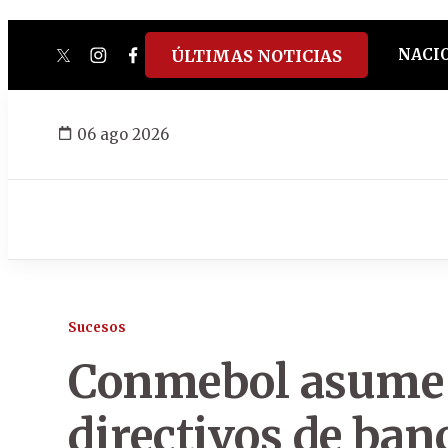
NACI
ÚLTIMAS NOTICIAS
twitter
instagram
facebook
tiktok
youtube
spotify
06 ago 2026
Sucesos
Conmebol asume q
directivos de ban