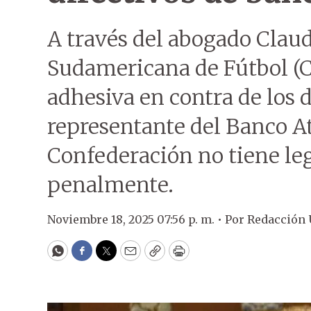
A través del abogado Claud
Sudamericana de Fútbol (
adhesiva en contra de los d
representante del Banco At
Confederación no tiene le
penalmente.
Noviembre 18, 2025 07:56 p. m. •
Por
Redacción
WhatsApp
Facebook
Twitter
Email
Copy
Print