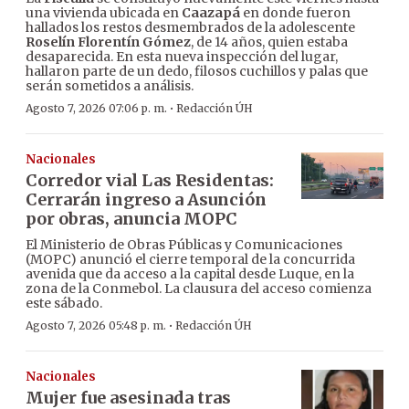
una vivienda ubicada en
Caazapá
en donde fueron
hallados los restos desmembrados de la adolescente
Roselín Florentín Gómez
, de 14 años, quien estaba
desaparecida. En esta nueva inspección del lugar,
hallaron parte de un dedo, filosos cuchillos y palas que
serán sometidos a análisis.
·
Agosto 7, 2026 07:06 p. m.
Redacción ÚH
Nacionales
Corredor vial Las Residentas:
Cerrarán ingreso a Asunción
por obras, anuncia MOPC
El Ministerio de Obras Públicas y Comunicaciones
(MOPC) anunció el cierre temporal de la concurrida
avenida que da acceso a la capital desde Luque, en la
zona de la Conmebol. La clausura del acceso comienza
este sábado.
·
Agosto 7, 2026 05:48 p. m.
Redacción ÚH
Nacionales
Mujer fue asesinada tras