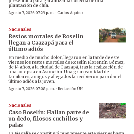
presentada para garantizar la cosecha de una
plantación de chía
.
·
Agosto 7, 2026 07:29 p. m.
Carlos Aquino
Nacionales
Restos mortales de Roselín
llegan a Caazapá para el
último adiós
En medio de mucho dolor, llegaron en la tarde de este
viernes los restos mortales de Roselín Florentín Gómez,
de 14 años, a la ciudad de Caazapá, tras la realización de
una autopsia en Asunción. Una gran cantidad de
familiares, amigos y allegados la recibieron para dar el
último adiós a la joven.
·
Agosto 7, 2026 07:08 p. m.
Redacción ÚH
Nacionales
Caso Roselín: Hallan parte de
un dedo, filosos cuchillos y
palas
La
Fiscalía
se constituyó nuevamente este viernes hasta