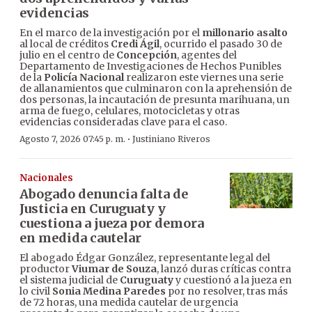
evidencias
En el marco de la investigación por el
millonario asalto
al local de créditos
Credi Ágil
, ocurrido el pasado 30 de
julio en el centro de
Concepción
, agentes del
Departamento de Investigaciones de Hechos Punibles
de la
Policía Nacional
realizaron este viernes una serie
de allanamientos que culminaron con la aprehensión de
dos personas, la incautación de presunta marihuana, un
arma de fuego, celulares, motocicletas y otras
evidencias consideradas clave para el caso.
·
Agosto 7, 2026 07:45 p. m.
Justiniano Riveros
Nacionales
Abogado denuncia falta de
Justicia en Curuguaty y
cuestiona a jueza por demora
en medida cautelar
El abogado Édgar González, representante legal del
productor
Viumar de Souza
, lanzó duras críticas contra
el sistema judicial de
Curuguaty
y cuestionó a la jueza en
lo civil
Sonia Medina Paredes
por no resolver, tras más
de 72 horas, una medida cautelar de urgencia