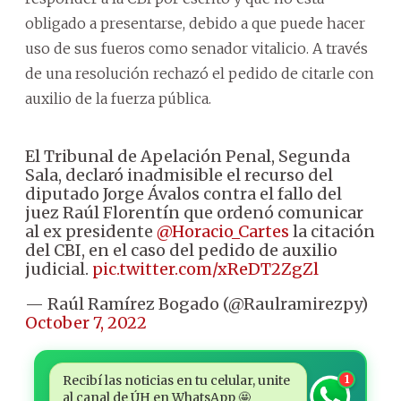
obligado a presentarse, debido a que puede hacer
uso de sus fueros como senador vitalicio. A través
de una resolución rechazó el pedido de citarle con
auxilio de la fuerza pública.
El Tribunal de Apelación Penal, Segunda
Sala, declaró inadmisible el recurso del
diputado Jorge Ávalos contra el fallo del
juez Raúl Florentín que ordenó comunicar
al ex presidente
@Horacio_Cartes
la citación
del CBI, en el caso del pedido de auxilio
judicial.
pic.twitter.com/xReDT2ZgZl
— Raúl Ramírez Bogado (@Raulramirezpy)
October 7, 2022
Recibí las noticias en tu celular, unite
1
al canal de ÚH en WhatsApp 🤩