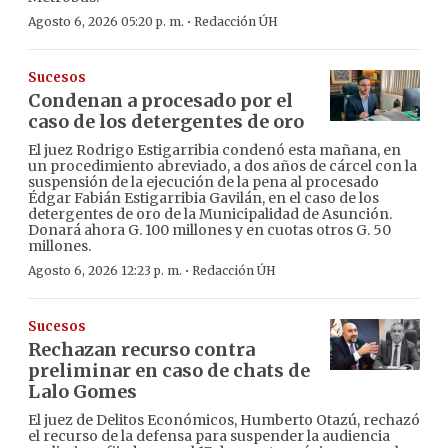
·
Agosto 6, 2026 05:20 p. m.
Redacción ÚH
Sucesos
Condenan a procesado por el
caso de los detergentes de oro
El juez Rodrigo Estigarribia condenó esta mañana, en
un procedimiento abreviado, a dos años de cárcel con la
suspensión de la ejecución de la pena al procesado
Édgar Fabián Estigarribia Gavilán, en el caso de los
detergentes de oro de la Municipalidad de Asunción.
Donará ahora G. 100 millones y en cuotas otros G. 50
millones.
·
Agosto 6, 2026 12:23 p. m.
Redacción ÚH
Sucesos
Rechazan recurso contra
preliminar en caso de chats de
Lalo Gomes
El juez de Delitos Económicos, Humberto Otazú, rechazó
el recurso de la defensa para suspender la audiencia