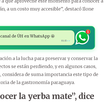
nte a que aproveche este momento para conocer a
án, a un costo muy accesible”, destacó Ilone
1
 al canal de ÚH en WhatsApp 🤩
01:15
✓✓
ión a la lucha para preservar y conservar la
tos se están perdiendo, y en algunos casos,
o, considera de suma importancia este tipo de
toria de la gastronomía paraguaya.
cer la yerba mate”, dice