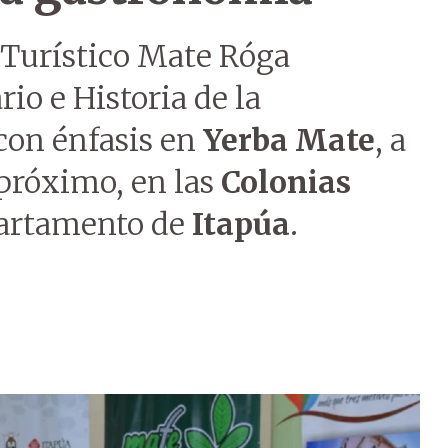
 Turístico Mate Róga
io e Historia de la
con énfasis en
Yerba Mate
, a
 próximo, en las
Colonias
artamento de
Itapúa
.