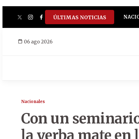
NACI
ÚLTIMAS NOTICIAS
twitter
instagram
facebook
tiktok
youtube
spotify
06 ago 2026
Nacionales
Con un seminario
la yerba mate en 