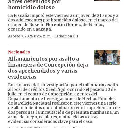
a tres detenidos por
homicidio doloso
La
Fiscalía
imputó este viernes a un joven de 21 años y a
dos adolescentes por
homicidio doloso
, en el marco del
crimen de
Roselín Florentín Gómez
, de 14 años,
ocurrido en
Caazapá
.
·
Agosto 7, 2026 07:57 p. m.
Redacción ÚH
Nacionales
Allanamientos por asalto a
financiera de Concepción deja
dos aprehendidos y varias
evidencias
En el marco de la investigación por el
millonario asalto
al local de créditos
Credi Ágil
, ocurrido el pasado 30 de
julio en el centro de
Concepción
, agentes del
Departamento de Investigaciones de Hechos Punibles
de la
Policía Nacional
realizaron este viernes una serie
de allanamientos que culminaron con la aprehensión de
dos personas, la incautación de presunta marihuana, un
arma de fuego, celulares, motocicletas y otras
evidencias consideradas clave para el caso.