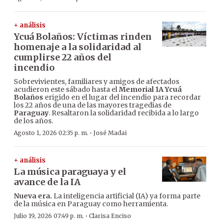
+ análisis
Ycuá Bolaños: Víctimas rinden
homenaje a la solidaridad al
cumplirse 22 años del
incendio
Sobrevivientes, familiares y amigos de afectados
acudieron este sábado hasta el
Memorial 1A Ycuá
Bolaños
erigido en el lugar del incendio para recordar
los 22 años de una de las mayores tragedias de
Paraguay
. Resaltaron la solidaridad recibida a lo largo
de los años.
·
Agosto 1, 2026 02:35 p. m.
José Madai
+ análisis
La música paraguaya y el
avance de la IA
Nueva era.
La inteligencia artificial (IA) ya forma parte
de la música en Paraguay como herramienta.
·
Julio 19, 2026 07:49 p. m.
Clarisa Enciso