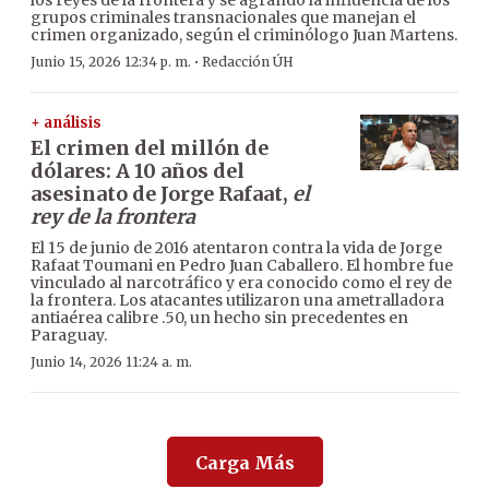
los reyes de la frontera y se agrandó la influencia de los
grupos criminales transnacionales que manejan el
crimen organizado, según el criminólogo Juan Martens.
·
Junio 15, 2026 12:34 p. m.
Redacción ÚH
+ análisis
El crimen del millón de
dólares: A 10 años del
asesinato de Jorge Rafaat,
el
rey de la frontera
El 15 de junio de 2016 atentaron contra la vida de Jorge
Rafaat Toumani en Pedro Juan Caballero. El hombre fue
vinculado al narcotráfico y era conocido como el rey de
la frontera. Los atacantes utilizaron una ametralladora
antiaérea calibre .50, un hecho sin precedentes en
Paraguay.
Junio 14, 2026 11:24 a. m.
Carga Más