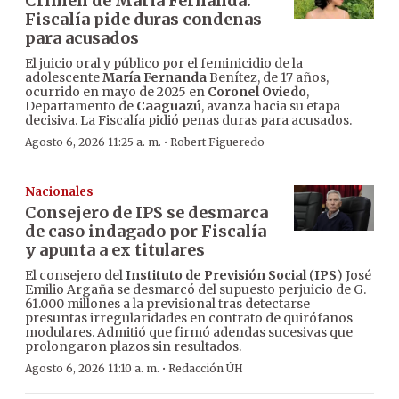
Crimen de María Fernanda:
Fiscalía pide duras condenas
para acusados
El juicio oral y público por el feminicidio de la
adolescente
María Fernanda
Benítez, de 17 años,
ocurrido en mayo de 2025 en
Coronel Oviedo
,
Departamento de
Caaguazú
, avanza hacia su etapa
decisiva. La Fiscalía pidió penas duras para acusados.
·
Agosto 6, 2026 11:25 a. m.
Robert Figueredo
Nacionales
Consejero de IPS se desmarca
de caso indagado por Fiscalía
y apunta a ex titulares
El consejero del
Instituto de Previsión Social
(
IPS
) José
Emilio Argaña se desmarcó del supuesto perjuicio de G.
61.000 millones a la previsional tras detectarse
presuntas irregularidades en contrato de quirófanos
modulares. Admitió que firmó adendas sucesivas que
prolongaron plazos sin resultados.
·
Agosto 6, 2026 11:10 a. m.
Redacción ÚH