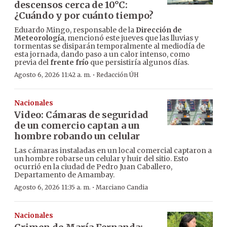
descensos cerca de 10°C:
¿Cuándo y por cuánto tiempo?
Eduardo Mingo, responsable de la
Dirección de
Meteorología
, mencionó este jueves que las lluvias y
tormentas se disiparán temporalmente al mediodía de
esta jornada, dando paso a un calor intenso, como
previa del
frente frío
que persistiría algunos días.
·
Agosto 6, 2026 11:42 a. m.
Redacción ÚH
Nacionales
Video: Cámaras de seguridad
de un comercio captan a un
hombre robando un celular
Las cámaras instaladas en un local comercial captaron a
un hombre robarse un celular y huir del sitio. Esto
ocurrió en la ciudad de Pedro Juan Caballero,
Departamento de Amambay.
·
Agosto 6, 2026 11:35 a. m.
Marciano Candia
Nacionales