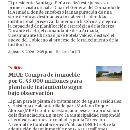
El presidente Santiago Peña realizó este jueves su
primera visita oficial al Cuartel General del Comando de
la Armada, donde encabezó la inauguración de una
serie de obras destinadas a fortalecer la identidad
institucional, preservar la memoria histórica y mejorar
la capacidad de planificación estratégica de la fuerza.
Durante el acto, el comandante de la Armada,
vicealmirante Christian José Rotela Valdez, destacó el
apoyo del Gobierno al proceso de fortalecimiento de la
institución.
·
Agosto 6, 2026 12:05 p. m.
Redacción ÚH
Política
MRA: Compra de inmueble
por G. 43.000 millones para
planta de tratamiento sigue
bajo observación
El plan para la planta de tratamiento de aguas residuales
y el sistema de alcantarillado para Mariano Roque
Alonso (MRA) continúa estancado pese a la aprobación
de la financiación. En mayo, la Municipalidad respondió
a las observaciones formuladas por la Dirección
Nacional de Contrataciones Públicas (DNCP) sobre la
adquisición de un inmueble por G. 43.017 millones