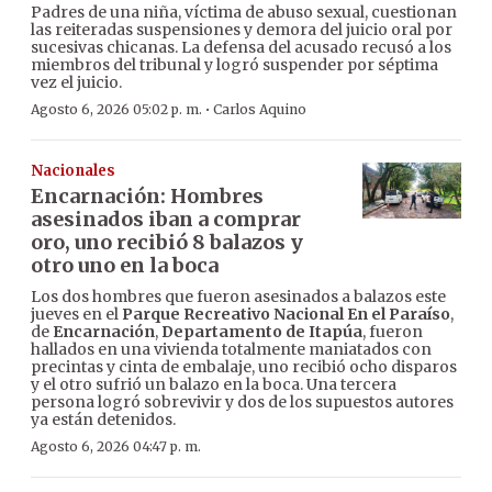
Padres de una niña, víctima de abuso sexual, cuestionan
las reiteradas suspensiones y demora del juicio oral por
sucesivas chicanas. La defensa del acusado recusó a los
miembros del tribunal y logró suspender por séptima
vez el juicio.
·
Agosto 6, 2026 05:02 p. m.
Carlos Aquino
Nacionales
Encarnación: Hombres
asesinados iban a comprar
oro, uno recibió 8 balazos y
otro uno en la boca
Los dos hombres que fueron asesinados a balazos este
jueves en el
Parque Recreativo Nacional En el Paraíso
,
de
Encarnación
,
Departamento de Itapúa
, fueron
hallados en una vivienda totalmente maniatados con
precintas y cinta de embalaje, uno recibió ocho disparos
y el otro sufrió un balazo en la boca. Una tercera
persona logró sobrevivir y dos de los supuestos autores
ya están detenidos.
Agosto 6, 2026 04:47 p. m.