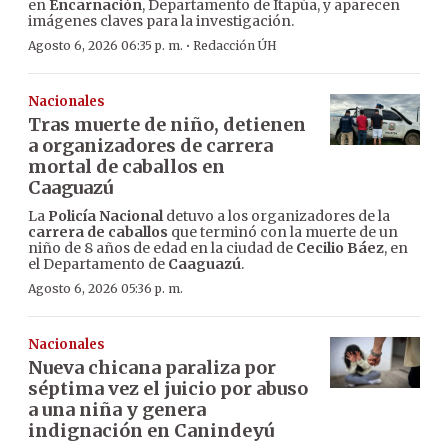
en
Encarnación
, Departamento de Itapúa, y aparecen
imágenes claves para la investigación.
·
Agosto 6, 2026 06:35 p. m.
Redacción ÚH
Nacionales
Tras muerte de niño, detienen
a organizadores de carrera
mortal de caballos en
Caaguazú
La
Policía Nacional
detuvo a los organizadores de la
carrera de caballos
que terminó con la muerte de un
niño de 8 años de edad en la ciudad de
Cecilio Báez
, en
el Departamento de
Caaguazú
.
Agosto 6, 2026 05:36 p. m.
Nacionales
Nueva chicana paraliza por
séptima vez el juicio por abuso
a una niña y genera
indignación en Canindeyú