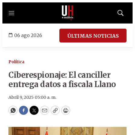
Menú
Mostrar
búsqued
06 ago 2026
ÚLTIMAS NOTICIAS
Política
Ciberespionaje: El canciller
entrega datos a fiscala Llano
Abril 9, 2025 05:00 a. m.
WhatsApp
Facebook
Twitter
Email
Copy
Print