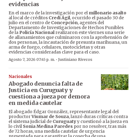
evidencias
En el marco de la investigación por el
millonario asalto
al local de créditos
Credi Ágil
, ocurrido el pasado 30 de
julio en el centro de
Concepción
, agentes del
Departamento de Investigaciones de Hechos Punibles
de la
Policía Nacional
realizaron este viernes una serie
de allanamientos que culminaron con la aprehensión de
dos personas, la incautación de presunta marihuana, un
arma de fuego, celulares, motocicletas y otras
evidencias consideradas clave para el caso.
·
Agosto 7, 2026 07:45 p. m.
Justiniano Riveros
Nacionales
Abogado denuncia falta de
Justicia en Curuguaty y
cuestiona a jueza por demora
en medida cautelar
El abogado Édgar González, representante legal del
productor
Viumar de Souza
, lanzó duras críticas contra
el sistema judicial de
Curuguaty
y cuestionó a la jueza en
lo civil
Sonia Medina Paredes
por no resolver, tras más
de 72 horas, una medida cautelar de urgencia
presentada para garantizar la cosecha de una