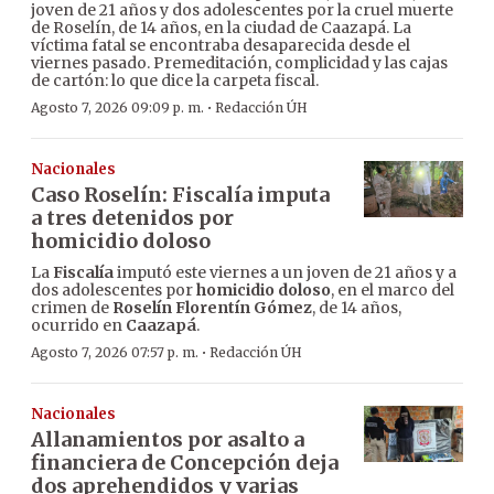
joven de 21 años y dos adolescentes por la cruel muerte
de Roselín, de 14 años, en la ciudad de Caazapá. La
víctima fatal se encontraba desaparecida desde el
viernes pasado. Premeditación, complicidad y las cajas
de cartón: lo que dice la carpeta fiscal.
·
Agosto 7, 2026 09:09 p. m.
Redacción ÚH
Nacionales
Caso Roselín: Fiscalía imputa
a tres detenidos por
homicidio doloso
La
Fiscalía
imputó este viernes a un joven de 21 años y a
dos adolescentes por
homicidio doloso
, en el marco del
crimen de
Roselín Florentín Gómez
, de 14 años,
ocurrido en
Caazapá
.
·
Agosto 7, 2026 07:57 p. m.
Redacción ÚH
Nacionales
Allanamientos por asalto a
financiera de Concepción deja
dos aprehendidos y varias