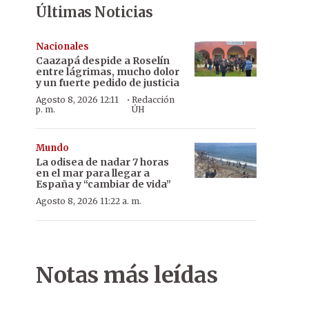
Últimas Noticias
Nacionales
Caazapá despide a Roselín
entre lágrimas, mucho dolor
y un fuerte pedido de justicia
·
Agosto 8, 2026 12:11
Redacción
p. m.
ÚH
Mundo
La odisea de nadar 7 horas
en el mar para llegar a
España y “cambiar de vida”
Agosto 8, 2026 11:22 a. m.
Notas más leídas