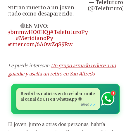
— Telefuturo
De
cuentran muerto a un joven
(@Telefuturo)
2
eportado como desaparecido.
🔴EN VIVO:
//t.co/bmmwHO0HQj
#TelefuturoPy
#MeridianoPy
ic.twitter.com/6A0wZqS9Rw
Le puede interesar:
Un grupo armado reduce a un
guardia y asalta un retiro en San Alfredo
Recibí las noticias en tu celular, unite
1
al canal de ÚH en WhatsApp 🤩
✓✓
05:40
El joven, junto a otras dos personas, habría