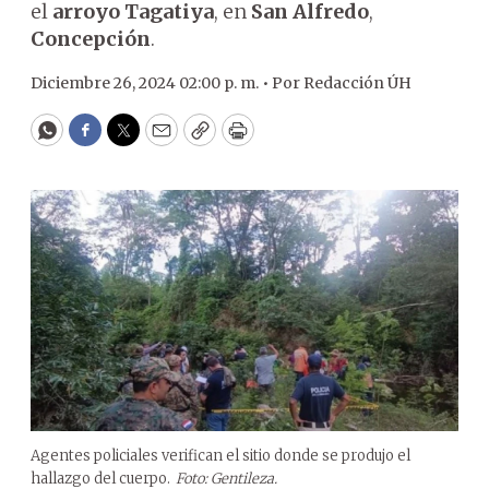
el
arroyo Tagatiya
, en
San Alfredo
,
Concepción
.
Diciembre 26, 2024 02:00 p. m. •
Por
Redacción ÚH
WhatsApp
Facebook
Twitter
Email
Copy
Print
Agentes policiales verifican el sitio donde se produjo el
hallazgo del cuerpo.
Foto: Gentileza.