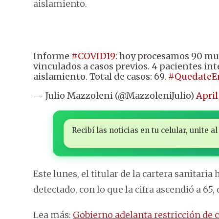
aislamiento.
Informe
#COVID19
: hoy procesamos 90 mues
vinculados a casos previos. 4 pacientes int
aislamiento. Total de casos: 69.
#QuedateE
— Julio Mazzoleni (@MazzoleniJulio)
April
Recibí las noticias en tu celular, unite
Este lunes, el titular de la cartera sanitar
detectado, con lo que la cifra ascendió a 65
Lea más:
Gobierno adelanta restricción de 