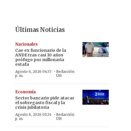
Últimas Noticias
Nacionales
Cae ex funcionario de la
ANDE tras casi 10 años
prófugo por millonaria
estafa
·
Agosto 6, 2026 04:37
Redacción
p. m.
ÚH
Economía
Sector bancario pide atacar
el sobregasto fiscal y la
crisis jubilatoria
·
Agosto 6, 2026 03:24
Redacción
p. m.
ÚH