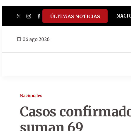
NACI
ÚLTIMAS NOTICIAS
twitter
instagram
facebook
tiktok
youtube
spotify
06 ago 2026
Nacionales
Casos confirmado
suman 69