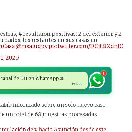
tras, 4 resultaron positivas: 2 del exterior y 2
ernados, los restantes en sus casas en
nCasa
@msaludpy
pic.twitter.com/DCjL8XdnJC
 1, 2020
1
 al canal de ÚH en WhatsApp 🤩
19:42
✓✓
ia había informado sobre un solo nuevo caso
, de un total de 68 muestras procesadas.
circulación de y hacia Asunción desde este