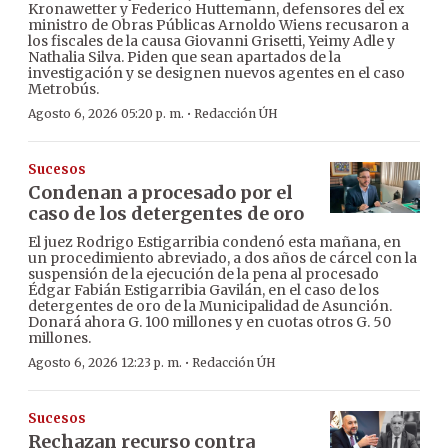
Kronawetter y Federico Huttemann, defensores del ex
ministro de Obras Públicas Arnoldo Wiens recusaron a
los fiscales de la causa Giovanni Grisetti, Yeimy Adle y
Nathalia Silva. Piden que sean apartados de la
investigación y se designen nuevos agentes en el caso
Metrobús.
·
Agosto 6, 2026 05:20 p. m.
Redacción ÚH
Sucesos
Condenan a procesado por el
caso de los detergentes de oro
El juez Rodrigo Estigarribia condenó esta mañana, en
un procedimiento abreviado, a dos años de cárcel con la
suspensión de la ejecución de la pena al procesado
Édgar Fabián Estigarribia Gavilán, en el caso de los
detergentes de oro de la Municipalidad de Asunción.
Donará ahora G. 100 millones y en cuotas otros G. 50
millones.
·
Agosto 6, 2026 12:23 p. m.
Redacción ÚH
Sucesos
Rechazan recurso contra