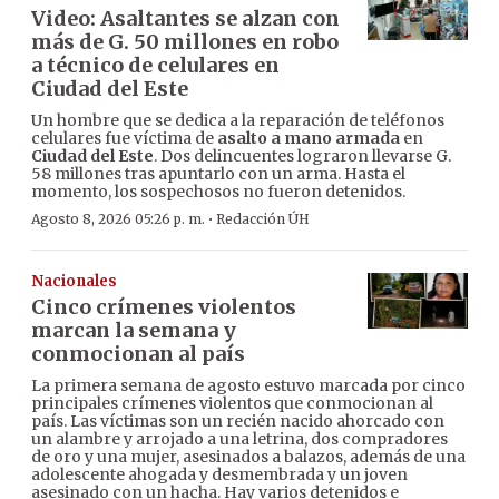
Video: Asaltantes se alzan con
más de G. 50 millones en robo
a técnico de celulares en
Ciudad del Este
Un hombre que se dedica a la reparación de teléfonos
celulares fue víctima de
asalto a mano armada
en
Ciudad del Este
. Dos delincuentes lograron llevarse G.
58 millones tras apuntarlo con un arma. Hasta el
momento, los sospechosos no fueron detenidos.
·
Agosto 8, 2026 05:26 p. m.
Redacción ÚH
Nacionales
Cinco crímenes violentos
marcan la semana y
conmocionan al país
La primera semana de agosto estuvo marcada por cinco
principales crímenes violentos que conmocionan al
país. Las víctimas son un recién nacido ahorcado con
un alambre y arrojado a una letrina, dos compradores
de oro y una mujer, asesinados a balazos, además de una
adolescente ahogada y desmembrada y un joven
asesinado con un hacha. Hay varios detenidos e