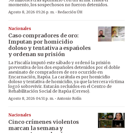
58 millones tras apuntarlo con un arma. Hasta el
momento, los sospechosos no fueron detenidos.
·
Agosto 8, 2026 05:26 p. m.
Redacción ÚH
Nacionales
Caso compradores de oro:
Imputan por homicidio
doloso y tentativa a españoles
y ordenan su prisión
La Fiscalía imputó este sábado y ordenó la prisión
preventiva de los dos españoles detenidos por el doble
asesinato de compradores de oro ocurrido en
Encarnación, Itapúa. La carátula es por homicidio
doloso y tentativa de homicidio, ya que la tercera víctima
logró sobrevivir. Estarán recluidos en el Centro de
Rehabilitación Social de Itapúa (Cereso).
·
Agosto 8, 2026 04:51 p. m.
Antonio Rolín
Nacionales
Cinco crímenes violentos
marcan la semana y