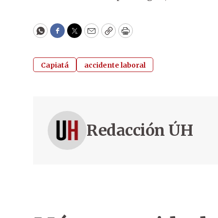
WhatsApp
Facebook
Twitter
Email
Copy
Print
Capiatá
accidente laboral
Redacción ÚH