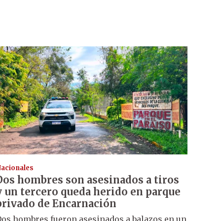
acionales
Dos hombres son asesinados a tiros
y un tercero queda herido en parque
privado de Encarnación
os hombres fueron asesinados a balazos en un