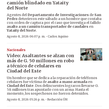
camión blindado en Yataity
del Norte
Agentes del
Departamento de Investigaciones
de
San
Pedro
detuvieron este sábado a un hombre que contaba
con orden de captura por el caso que investiga el fallido
asalto a un camión transportador de caudales
en
Yataity del Norte
.
·
Agosto 8, 2026 06:07 p. m.
Carlos Aquino
Nacionales
Video: Asaltantes se alzan con
más de G. 50 millones en robo
a técnico de celulares en
Ciudad del Este
Un hombre que se dedica a la reparación de teléfonos
celulares fue víctima de
asalto a mano armada
en
Ciudad del Este
. Dos delincuentes lograron llevarse G.
58 millones tras apuntarlo con un arma. Hasta el
momento, los sospechosos no fueron detenidos.
·
Agosto 8, 2026 05:26 p. m.
Redacción ÚH