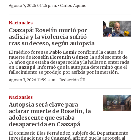
·
Agosto 7, 2026 01:26 p. m.
Carlos Aquino
Nacionales
Caazapá: Roselín murió por
asfixia y la violencia sufrió
tras su deceso, según autopsia
El médico forense
Pablo Lemir
confirmó la causa de
muerte de
Roselín Florentín Gómez
, la adolescente de
14 años que estaba desaparecida y la hallaron enterrada
en
Caazapá
. Informó que la autopsia determinó que el
fallecimiento se produjo por asfixia por inmersión.
·
Agosto 7, 2026 11:59 a. m.
Redacción ÚH
Nacionales
Autopsia será clave para
aclarar muerte de Roselín, la
adolescente que estaba
desaparecida en Caazapá
El comisario Blas Fernández, subjefe del Departamento
Investigaciones de
Caazapá
, afirmó que la autopsia al