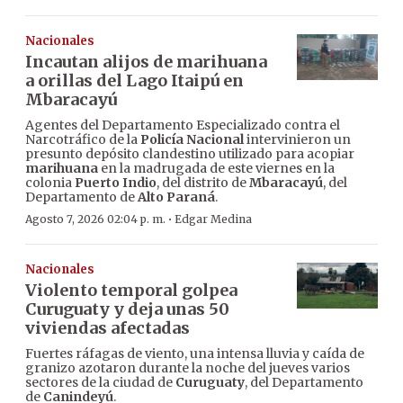
Nacionales
Incautan alijos de marihuana
a orillas del Lago Itaipú en
Mbaracayú
Agentes del Departamento Especializado contra el
Narcotráfico de la
Policía Nacional
intervinieron un
presunto depósito clandestino utilizado para acopiar
marihuana
en la madrugada de este viernes en la
colonia
Puerto Indio
, del distrito de
Mbaracayú
, del
Departamento de
Alto Paraná
.
·
Agosto 7, 2026 02:04 p. m.
Edgar Medina
Nacionales
Violento temporal golpea
Curuguaty y deja unas 50
viviendas afectadas
Fuertes ráfagas de viento, una intensa lluvia y caída de
granizo azotaron durante la noche del jueves varios
sectores de la ciudad de
Curuguaty
, del Departamento
de
Canindeyú
.