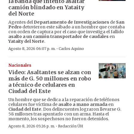
la banda que intentó asaltar
camión blindado en Yataity
del Norte
Agentes del
Departamento de Investigaciones
de
San
Pedro
detuvieron este sábado a un hombre que contaba
con orden de captura por el caso que investiga el fallido
asalto a un camión transportador de caudales
en
Yataity del Norte
.
·
Agosto 8, 2026 06:07 p. m.
Carlos Aquino
Nacionales
Video: Asaltantes se alzan con
más de G. 50 millones en robo
a técnico de celulares en
Ciudad del Este
Un hombre que se dedica a la reparación de teléfonos
celulares fue víctima de
asalto a mano armada
en
Ciudad del Este
. Dos delincuentes lograron llevarse G.
58 millones tras apuntarlo con un arma. Hasta el
momento, los sospechosos no fueron detenidos.
·
Agosto 8, 2026 05:26 p. m.
Redacción ÚH