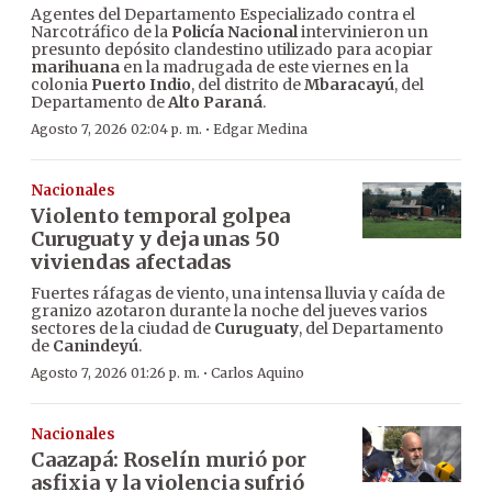
Agentes del Departamento Especializado contra el
Narcotráfico de la
Policía Nacional
intervinieron un
presunto depósito clandestino utilizado para acopiar
marihuana
en la madrugada de este viernes en la
colonia
Puerto Indio
, del distrito de
Mbaracayú
, del
Departamento de
Alto Paraná
.
·
Agosto 7, 2026 02:04 p. m.
Edgar Medina
Nacionales
Violento temporal golpea
Curuguaty y deja unas 50
viviendas afectadas
Fuertes ráfagas de viento, una intensa lluvia y caída de
granizo azotaron durante la noche del jueves varios
sectores de la ciudad de
Curuguaty
, del Departamento
de
Canindeyú
.
·
Agosto 7, 2026 01:26 p. m.
Carlos Aquino
Nacionales
Caazapá: Roselín murió por
asfixia y la violencia sufrió