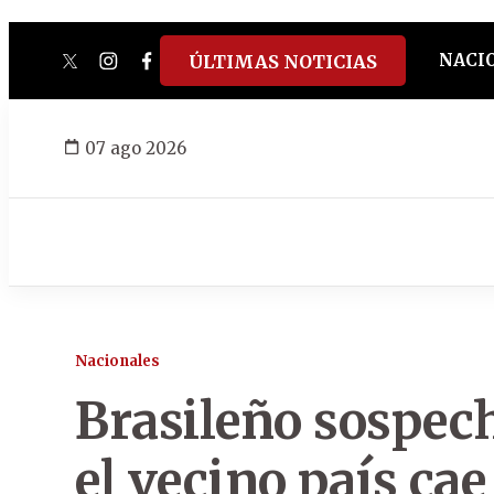
NACI
ÚLTIMAS NOTICIAS
twitter
instagram
facebook
tiktok
youtube
spotify
07 ago 2026
Nacionales
Brasileño sospech
el vecino país c