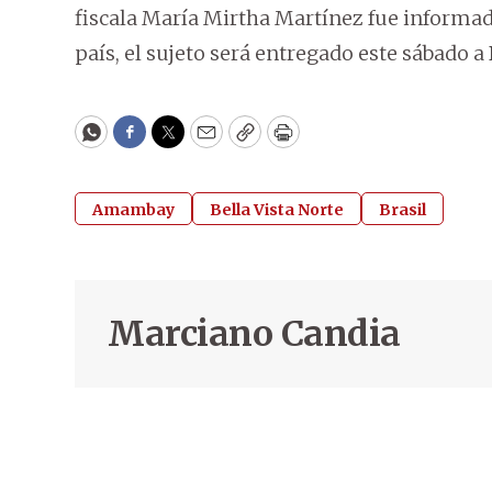
fiscala María Mirtha Martínez fue informada
país, el sujeto será entregado este sábado a 
WhatsApp
Facebook
Twitter
Email
Copy
Print
Amambay
Bella Vista Norte
Brasil
Marciano Candia