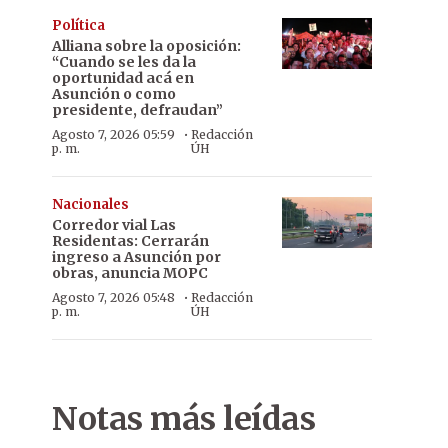
Política
Alliana sobre la oposición:
“Cuando se les da la
oportunidad acá en
Asunción o como
presidente, defraudan”
·
Agosto 7, 2026 05:59
Redacción
p. m.
ÚH
Nacionales
Corredor vial Las
Residentas: Cerrarán
ingreso a Asunción por
obras, anuncia MOPC
·
Agosto 7, 2026 05:48
Redacción
p. m.
ÚH
Notas más leídas