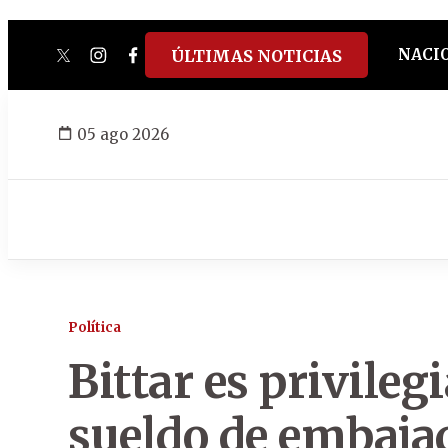
NACI
ÚLTIMAS NOTICIAS
twitter
instagram
facebook
tiktok
youtube
spotify
05 ago 2026
Política
Bittar es privileg
sueldo de embaja