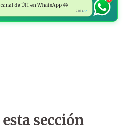
 al canal de ÚH en WhatsApp 🤩
03:51
✓✓
 esta sección