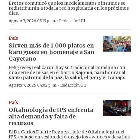
Fretes
comunicó que los medicamentos e insumos se
redistribuirán a toda la red hospitalaria en los próximos
días.
·
Agosto 7, 2026 05:19 p. m.
Redacción ÚH
País
Sirven más de 1.000 platos en
karu guasu en homenaje a San
Cayetano
Feligreses realizaron hoy su tradicional comilona con
una serie de misas en el barrio
Sajonia
, para honrar al
santo patrono de la paz, la salud, el pan y el trabajo.
·
Agosto 7, 2026 04:02 p. m.
Redacción ÚH
País
Oftalmología de IPS enfrenta
alta demanda y falta de
recursos
El Dr. Carlos Duarte Reguera, jefe de Oftalmología del
IPS, expuso en sesión del consejo los avances y desafíos