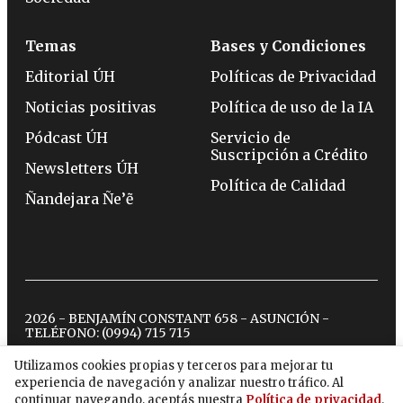
Temas
Bases y Condiciones
Editorial ÚH
Políticas de Privacidad
Noticias positivas
Política de uso de la IA
Pódcast ÚH
Servicio de
Suscripción a Crédito
Newsletters ÚH
Política de Calidad
Ñandejara Ñe’ẽ
2026 - BENJAMÍN CONSTANT 658 - ASUNCIÓN -
TELÉFONO:
(0994) 715 715
Utilizamos cookies propias y terceros para mejorar tu
experiencia de navegación y analizar nuestro tráfico. Al
twitter
instagram
facebook
tiktok
youtube
spotify
continuar navegando, aceptás nuestra
Política de privacidad
.